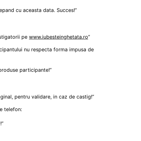
cepand cu aceasta data. Succes!”
stigatorii pe
www.iubesteinghetata.ro
”
ticipantului nu respecta forma impusa de
produse participante!”
iginal, pentru validare, in caz de castig!”
e telefon:
!”