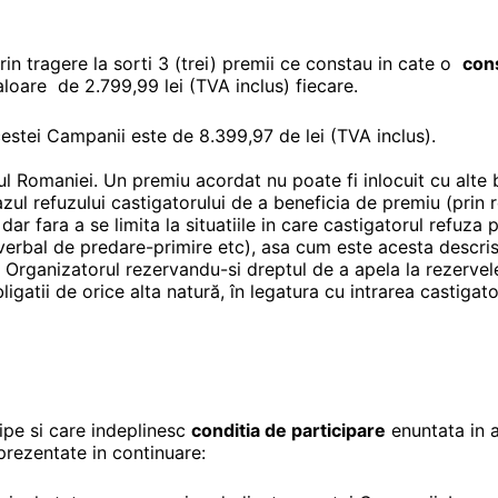
rin tragere la sorti 3 (trei) premii ce constau in cate o
cons
loare de 2.799,99 lei (TVA inclus) fiecare.
estei Campanii este de 8.399,97 de lei (TVA inclus).
iul Romaniei. Un premiu acordat nu poate fi inlocuit cu alte
azul refuzului castigatorului de a beneficia de premiu (prin
r fara a se limita la situatiile in care castigatorul refuza 
verbal de predare-primire etc), asa cum este acesta descri
i, Organizatorul rezervandu-si dreptul de a apela la rezerve
ligatii de orice alta natură, în legatura cu intrarea castigato
ipe si care indeplinesc
conditia de participare
enuntata in a
prezentate in continuare: