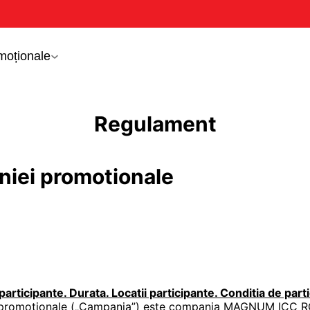
moționale
Regulament
iei promotionale
rticipante. Durata. Locatii participante. Conditia de parti
 promotionale („Campania”) este compania MAGNUM ICC RO S.R