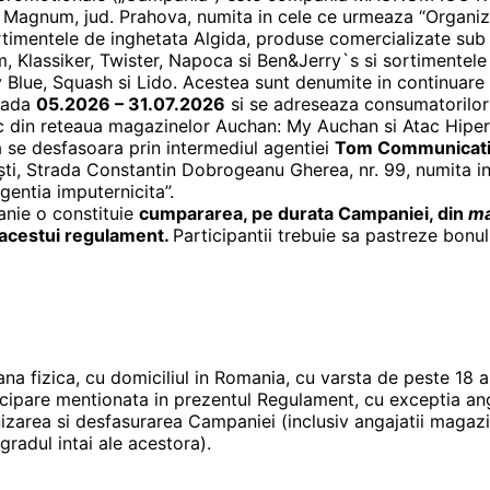
la Magnum, jud. Prahova, numita in cele ce urmeaza “Organiza
mentele de inghetata Algida, produse comercializate sub b
, Klassiker, Twister, Napoca si Ben&Jerry`s si sortimentele
y Blue, Squash si Lido. Acestea sunt denumite in continuare 
oada
05.2026 – 31.07.2026
si se adreseaza consumatorilor
ic din reteaua magazinelor Auchan: My Auchan si Atac Hipe
 se desfasoara prin intermediul agentiei
Tom Communicatio
ești, Strada Constantin Dobrogeanu Gherea, nr. 99, numita i
gentia imputernicita”.
nie o constituie
cumpararea, pe durata Campaniei, din
ma
l acestui regulament.
Participantii trebuie sa pastreze bonul 
na fizica, cu domiciliul in Romania, cu varsta de peste 18 a
icipare mentionata in prezentul Regulament, cu exceptia angaj
nizarea si desfasurarea Campaniei (inclusiv angajatii magaz
 gradul intai ale acestora).