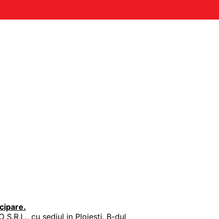
cipare.
.L., cu sediul in Ploiesti, B-dul