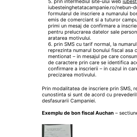
prin intermediul site-ului web
iubest
iubesteinghetatacampanie.ro/nebun-dupa
formularul de inscriere a numarului bon
emis de comerciant si a tuturor campuri
primi un mesaj de confirmare a inscrier
pentru prelucrarea datelor sale persona
aratarea motivului.
prin SMS cu tarif normal, la numaru
reprezinta numarul bonului fiscal asa 
mentionat – in mesajul pe care consuma
de caractere prin care se identifica a
confirmare a inscrierii – in cazul in ca
precizarea motivului.
Prin modalitatea de inscriere prin SMS, re
cunostinta si sunt de acord cu prevederile
desfasurarii Campaniei.
Exemplu de bon fiscal Auchan
– sectiune