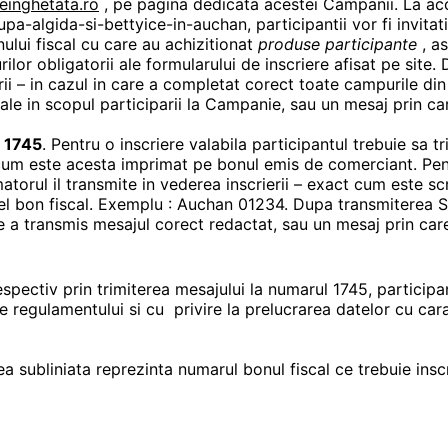
einghetata.ro
, pe pagina dedicata acestei Campanii. La ac
-algida-si-bettyice-in-auchan, participantii vor fi invitati
ului fiscal cu care au achizitionat
produse participante
, a
lor obligatorii ale formularului de inscriere afisat pe site. 
ii – in cazul in care a completat corect toate campurile din
le in scopul participarii la Campanie, sau un mesaj prin care
l
1745
. Pentru o inscriere valabila participantul trebuie sa t
cum este acesta imprimat pe bonul emis de comerciant. Pentr
torul il transmite in vederea inscrierii – exact cum este sc
cel bon fiscal. Exemplu : Auchan 01234. Dupa transmiterea S
re a transmis mesajul corect redactat, sau un mesaj prin care
spectiv prin trimiterea mesajului la numarul 1745, participa
 regulamentului si cu privire la prelucrarea datelor cu cara
a subliniata reprezinta numarul bonul fiscal ce trebuie insc