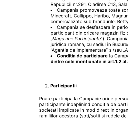
Republicii nr.291, Cladirea C13, Sa
Campania promoveaza toate sorti
Minecraft, Callippo, Haribo, Magnum
comercializate sub brandurile: Bett
Campania se desfasoara in peri
participant din oricare magazin fiz
„
Magazine Participante
”). Campania
juridica romana, cu sediul în Bucur
“Agentia de implementare” si/sau „A
Conditia de participare
la Campa
dintre cele mentionate in art.1.2 a
Participantii
Poate participa la Campanie orice persoa
participante indeplinind conditia de part
societati implicate in mod direct in orga
familiilor acestora (soti/sotii si rudele de