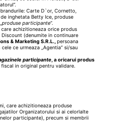
torul”.
randurile: Carte D`or, Cornetto,
 de inghetata Betty Ice, produse
„
produse participante
”.
 care achizitioneaza orice produs
r Discount (denumite in continuare
ns & Marketing S.R.L.,
persoana
n cele ce urmeaza „Agentia” si/sau
gazinele participante
, a oricarui produs
fiscal in original pentru validare.
ni, care achizitioneaza produse
atilor Organizatorului si ai celorlalte
inelor participante), precum si membrii