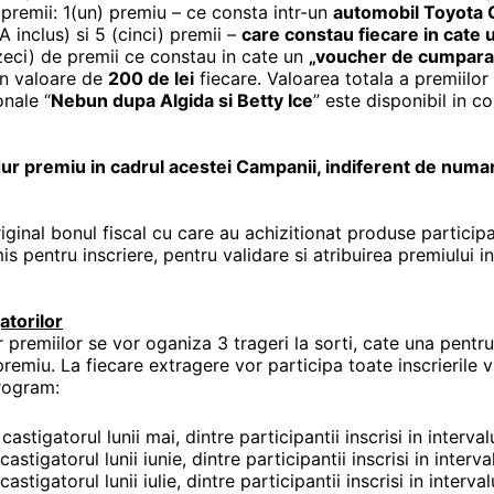
premii: 1(un) premiu – ce consta intr-un
automobil
Toyota C
A inclus) si 5 (cinci) premii –
care constau fiecare in cate 
ci) de premii ce constau in cate un
„voucher de cumpara
in valoare de
200 de lei
fiecare. Valoarea totala a premiilo
nale “
Nebun dupa Algida si Betty Ice
” este disponibil in c
gur premiu in cadrul acestei Campanii, indiferent de numar
original bonul fiscal cu care au achizitionat produse particip
is pentru inscriere, pentru validare si atribuirea premiului i
atorilor
premiilor se vor oganiza 3 trageri la sorti, cate una pentr
remiu. La fiecare extragere vor participa toate inscrierile v
rogram:
astigatorul lunii mai, dintre participantii inscrisi in interv
stigatorul lunii iunie, dintre participantii inscrisi in inter
stigatorul lunii iulie, dintre participantii inscrisi in interv