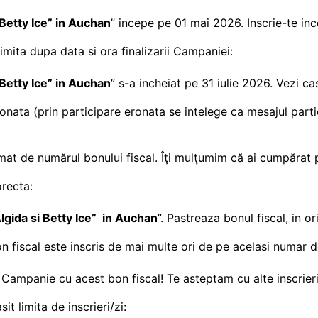
Betty Ice”
in Auchan
” incepe pe 01 mai 2026. Inscrie-te in
rimita dupa data si ora finalizarii Campaniei:
Betty Ice”
in Auchan
” s-a incheiat pe 31 iulie 2026. Vezi ca
eronata (prin participare eronata se intelege ca mesajul par
rmat de numărul bonului fiscal. Îţi mulţumim că ai cumpărat 
orecta:
gida si Betty Ice”
in Auchan
”. Pastreaza bonul fiscal, in or
n fiscal este inscris de mai multe ori de pe acelasi numar d
in Campanie cu acest bon fiscal! Te asteptam cu alte inscrieri
it limita de inscrieri/zi: