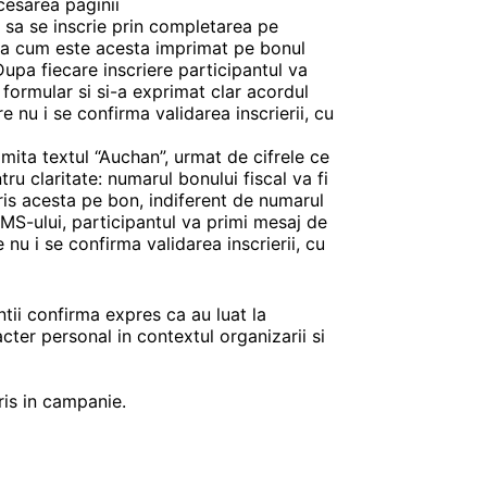
cesarea paginii
 sa se inscrie prin completarea pe
sa cum este acesta imprimat pe bonul
Dupa fiecare inscriere participantul va
 formular si si-a exprimat clar acordul
 nu i se confirma validarea inscrierii, cu
rimita textul “Auchan”, urmat de cifrele ce
u claritate: numarul bonului fiscal va fi
ris acesta pe bon, indiferent de numarul
MS-ului, participantul va primi mesaj de
 nu i se confirma validarea inscrierii, cu
ntii confirma expres ca au luat la
cter personal in contextul organizarii si
ris in campanie.