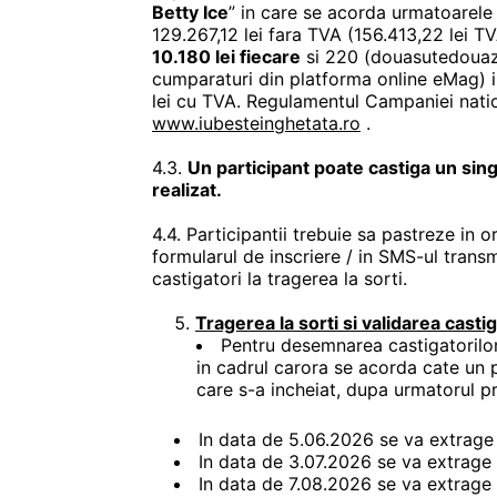
Betty Ice
” in care se acorda urmatoarele 
129.267,12 lei fara TVA (156.413,22 lei TV
10.180 lei fiecare
si 220 (douasutedouaze
cumparaturi din platforma online eMag) 
lei cu TVA. Regulamentul Campaniei natio
www.iubesteinghetata.ro
.
4.3.
Un participant poate castiga un sin
realizat.
4.4. Participantii trebuie sa pastreze in 
formularul de inscriere / in SMS-ul transm
castigatori la tragerea la sorti.
Tragerea la sorti si validarea castig
Pentru desemnarea castigatorilor 
in cadrul carora se acorda cate un p
care s-a incheiat, dupa urmatorul p
In data de 5.06.2026 se va extrage c
In data de 3.07.2026 se va extrage ca
In data de 7.08.2026 se va extrage ca