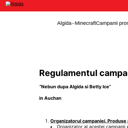
Algida
Minecraft
Campanii pro
Regulamentul campan
“
Nebun dupa Algida si Betty Ice”
in Auchan
Organizatorul campaniei. Produse pa
Organizator al acestei campanii