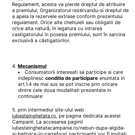
Regulament, acesta va pierde dreptul de atribuire
a premiului, Organizatorul rezervandu-si dreptul de
a apela la rezervele extrase conform prezentului
regulament. Orice alte cheltuieli sau obligatii de
orice alta natură, în legatura cu intrarea
castigatorului in posesia premiului, sunt în sarcina
exclusivă a câstigatorilor.
Mecanismul
Consumatorii interesati sa participe si care
indeplinesc
conditia de participare
enuntata in
art.1.4 de mai sus se pot inscrie prin oricare
dintre cele doua modalitati prezentate in
continuare:
prin intermediul site-ului web
iubesteinghetata.ro
, pe pagina dedicata acestei
Campanii. La accesarea paginii
iubesteinghetatacampanie.ro/nebun-dupa-algida-
si-bettyice-in-carrefour/ participantii vor fi invitati