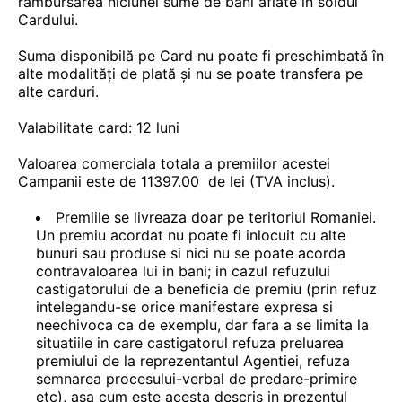
rambursarea niciunei sume de bani aflate în soldul
Cardului.
Suma disponibilă pe Card nu poate fi preschimbată în
alte modalități de plată și nu se poate transfera pe
alte carduri.
Valabilitate card: 12 luni
Valoarea comerciala totala a premiilor acestei
Campanii este de 11397.00 de lei (TVA inclus).
Premiile se livreaza doar pe teritoriul Romaniei.
Un premiu acordat nu poate fi inlocuit cu alte
bunuri sau produse si nici nu se poate acorda
contravaloarea lui in bani; in cazul refuzului
castigatorului de a beneficia de premiu (prin refuz
intelegandu-se orice manifestare expresa si
neechivoca ca de exemplu, dar fara a se limita la
situatiile in care castigatorul refuza preluarea
premiului de la reprezentantul Agentiei, refuza
semnarea procesului-verbal de predare-primire
etc), asa cum este acesta descris in prezentul