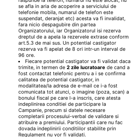
raspunde la telefon, numarul nu este alocat, nu
se afla in aria de acoperire a serviciului de
telefonie mobila, numarul de telefon este
suspendat, deranjat etc) acesta va fi invalidat,
fara nicio despagubire din partea
Organizatorului, iar Organizatorul isi rezerva
dreptul de a apela la rezervele extrase conform
art.5.3 de mai sus. Un potential castigator
rezerva va fi apelat de 8 ori intr-un interval de
96 ore.
Fiecare potential castigator va fi validat daca
trimite, in termen de
2 zile lucratoare
de cand a
fost contactat telefonic pentru a i se confirma
calitatea de potential castigator, in
modalitatea/la adresa de e-mail ce i-a fost
comunicata tot atunci, o imagine (poza, scan) a
bonului fiscal pe care l-a inscris, care atesta
indeplinirea conditiei de participare la
Campanie, precum si datele necesare
completarii procesului-verbal de validare si
atribuire a premiului. Participantii care nu fac
dovada indeplinirii conditiilor stabilite prin
Regulament nu vor fi validati.