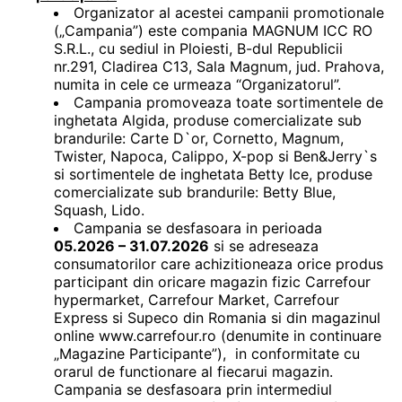
Organizator al acestei campanii promotionale
(„Campania”) este compania MAGNUM ICC RO
S.R.L., cu sediul in Ploiesti, B-dul Republicii
nr.291, Cladirea C13, Sala Magnum, jud. Prahova,
numita in cele ce urmeaza “Organizatorul”.
Campania promoveaza toate sortimentele de
inghetata Algida, produse comercializate sub
brandurile: Carte D`or, Cornetto, Magnum,
Twister, Napoca, Calippo, X-pop si Ben&Jerry`s
si sortimentele de inghetata Betty Ice, produse
comercializate sub brandurile: Betty Blue,
Squash, Lido.
Campania se desfasoara in perioada
05.2026 – 31.07.2026
si se adreseaza
consumatorilor care achizitioneaza orice produs
participant din oricare magazin fizic Carrefour
hypermarket, Carrefour Market, Carrefour
Express si Supeco din Romania si din magazinul
online www.carrefour.ro (denumite in continuare
„Magazine Participante”), in conformitate cu
orarul de functionare al fiecarui magazin.
Campania se desfasoara prin intermediul