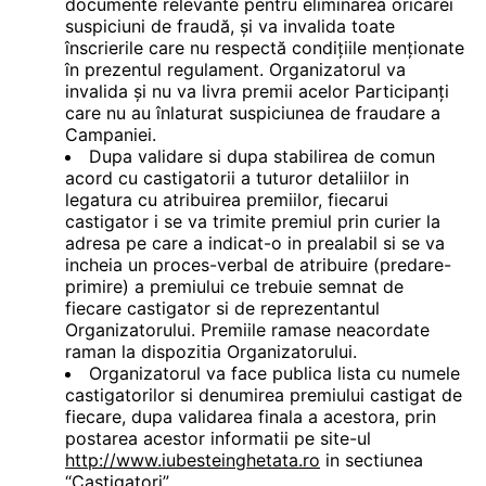
documente relevante pentru eliminarea oricarei
suspiciuni de fraudă, și va invalida toate
înscrierile care nu respectă condițiile menționate
în prezentul regulament. Organizatorul va
invalida și nu va livra premii acelor Participanți
care nu au înlaturat suspiciunea de fraudare a
Campaniei.
Dupa validare si dupa stabilirea de comun
acord cu castigatorii a tuturor detaliilor in
legatura cu atribuirea premiilor, fiecarui
castigator i se va trimite premiul prin curier la
adresa pe care a indicat-o in prealabil si se va
incheia un proces-verbal de atribuire (predare-
primire) a premiului ce trebuie semnat de
fiecare castigator si de reprezentantul
Organizatorului. Premiile ramase neacordate
raman la dispozitia Organizatorului.
Organizatorul va face publica lista cu numele
castigatorilor si denumirea premiului castigat de
fiecare, dupa validarea finala a acestora, prin
postarea acestor informatii pe site-ul
http://www.iubesteinghetata.ro
in sectiunea
“Castigatori”.