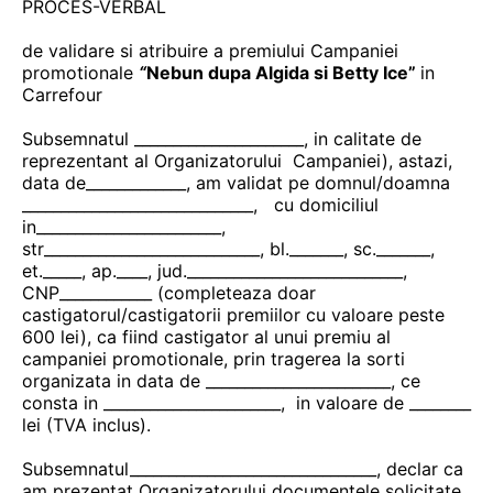
PROCES-VERBAL
de validare si atribuire a premiului Campaniei
promotionale
“
Nebun dupa Algida si Betty Ice”
in
Carrefour
Subsemnatul ______________________, in calitate de
reprezentant al Organizatorului Campaniei), astazi,
data de_____________, am validat pe domnul/doamna
______________________________, cu domiciliul
in________________________,
str____________________________, bl._______, sc._______,
et._____, ap.____, jud.____________________________,
CNP____________ (completeaza doar
castigatorul/castigatorii premiilor cu valoare peste
600 lei), ca fiind castigator al unui premiu al
campaniei promotionale, prin tragerea la sorti
organizata in data de ________________________, ce
consta in _______________________, in valoare de ________
lei (TVA inclus).
Subsemnatul________________________________, declar ca
am prezentat Organizatorului documentele solicitate