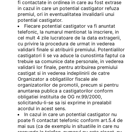
fi contactate in ordinea in care au fost extrase
in cazul in care un potential castigator refuza
premiul, ori in eventualitatea invalidarii unui
potential castigator.
Fiecare potential castigator va fi anuntat
telefonic, la numarul mentionat la inscriere, in
cel mult 4 zile lucratoare de la data extragerii,
cu privire la procedura de urmat in vederea
validarii finale si atribuirii premiului. Potentialilor
castigatori li se va aduce la cunostinta faptul ca
trebuie sa comunice date personale, in vederea
validarii lor finale, pentru atribuirea premiului
castigat si in vederea indeplinirii de catre
Organizator a obligatiilor fiscale ale
organizatorilor de promotii, precum si pentru
anuntarea publica a castigatorilor conform
obligatiei instituita de OG nr.99/2000,
solicitandu-li-se sa isi exprime in prealabil
acordul in acest sens.
In cazul in care un potential castigator nu
poate fi contactat telefonic conform art.5.4 de
mai sus (ca de exemplu in situatiile in care nu