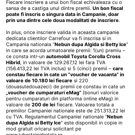
Fiecare inscriere a unui bon fiscal echivaleaza cu o
sansa de a castiga unul dintre premii.
Un bon fiscal
poate fi inscris o singura data in Campanie, doar
prin una dintre cele doua modalitati de inscriere
.
In plus, orice inscriere valida in aceasta campanie
dedicata clientilor Carrefour va fi inscrisa si in
Campania nationala “
Nebun dupa Algida si Betty Ice
”
in care se acorda urmatoarele premii: 1(un) premiu –
ce consta intr-un
automobil
Toyota Corolla Cross
Hibrid
, in valoare de 129.267,12 lei fara TVA
(156.413,22 lei TVA inclus) si 5 (cinci) premii –
care
constau fiecare in cate un “
voucher de vacanta” in
valoare de 10.180 lei fiecare
si 220
(douasutedouazeci) de premii ce constau in cate un
„voucher de cumparaturi eMag”
(bonuri valorice
pentru cumparaturi din platforma online eMag) in
valoare de
200 de lei
fiecare. Valoarea totala a
premiilor Campaniei nationale este de 251.313,22 lei
cu TVA. Regulamentul Campaniei nationale “
Nebun
dupa Algida si Betty Ice
” este disponibil in copie in
mod gratuit oricarui solicitant pe
www.iubesteinghetata.ro
.