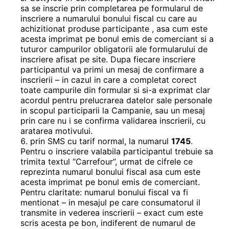
sa se inscrie prin completarea pe formularul de
inscriere a numarului bonului fiscal cu care au
achizitionat produse participante , asa cum este
acesta imprimat pe bonul emis de comerciant si a
tuturor campurilor obligatorii ale formularului de
inscriere afisat pe site. Dupa fiecare inscriere
participantul va primi un mesaj de confirmare a
inscrierii – in cazul in care a completat corect
toate campurile din formular si si-a exprimat clar
acordul pentru prelucrarea datelor sale personale
in scopul participarii la Campanie, sau un mesaj
prin care nu i se confirma validarea inscrierii, cu
aratarea motivului.
prin SMS cu tarif normal, la numarul
1745
.
Pentru o inscriere valabila participantul trebuie sa
trimita textul “Carrefour”, urmat de cifrele ce
reprezinta numarul bonului fiscal asa cum este
acesta imprimat pe bonul emis de comerciant.
Pentru claritate: numarul bonului fiscal va fi
mentionat – in mesajul pe care consumatorul il
transmite in vederea inscrierii – exact cum este
scris acesta pe bon, indiferent de numarul de