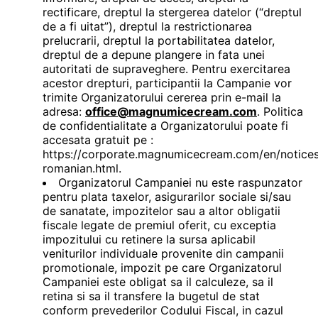
rectificare, dreptul la stergerea datelor (“dreptul
de a fi uitat”), dreptul la restrictionarea
prelucrarii, dreptul la portabilitatea datelor,
dreptul de a depune plangere in fata unei
autoritati de supraveghere. Pentru exercitarea
acestor drepturi, participantii la Campanie vor
trimite Organizatorului cererea prin e-mail la
adresa:
office@magnumicecream.com
. Politica
de confidentialitate a Organizatorului poate fi
accesata gratuit pe :
https://corporate.magnumicecream.com/en/notices
romanian.html.
Organizatorul Campaniei nu este raspunzator
pentru plata taxelor, asigurarilor sociale si/sau
de sanatate, impozitelor sau a altor obligatii
fiscale legate de premiul oferit, cu exceptia
impozitului cu retinere la sursa aplicabil
veniturilor individuale provenite din campanii
promotionale, impozit pe care Organizatorul
Campaniei este obligat sa il calculeze, sa il
retina si sa il transfere la bugetul de stat
conform prevederilor Codului Fiscal, in cazul