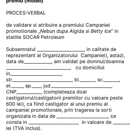
premiu (model)
PROCES-VERBAL
de validare si atribuire a premiului Campaniei
promotionale „
Nebun dupa Algida si Betty Ice
” in
statiile SOCAR Petroleum
Subsemnatul ______________________, in calitate de
reprezentant al Organizatorului Campaniei), astazi,
data de_____________, am validat pe domnul/doamna
______________________________, cu domiciliul
in________________________,
str____________________________, bl._______, sc._______,
et._____, ap.____, jud.____________________________,
CNP____________ (completeaza doar
castigatorul/castigatorii premiilor cu valoare peste
600 lei), ca fiind castigator al unui premiu al
campaniei promotionale, prin tragerea la sorti
organizata in data de ________________________, ce
consta in _______________________, in valoare de ________
lei (TVA inclus).