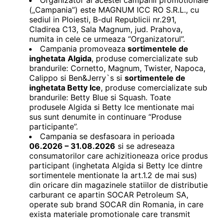
Organizator al acestei campanii promotionale
(„Campania”) este MAGNUM ICC RO S.R.L., cu
sediul in Ploiesti, B-dul Republicii nr.291,
Cladirea C13, Sala Magnum, jud. Prahova,
numita in cele ce urmeaza “Organizatorul”.
Campania promoveaza
sortimentele de
inghetata
Algida
, produse comercializate sub
brandurile: Cornetto, Magnum, Twister, Napoca,
Calippo si Ben&Jerry`s si
sortimentele de
inghetata Betty Ice
, produse comercializate sub
brandurile: Betty Blue si Squash. Toate
produsele Algida si Betty Ice mentionate mai
sus sunt denumite in continuare “Produse
participante”.
Campania se desfasoara in perioada
06.2026 – 31.08.2026
si se adreseaza
consumatorilor care achizitioneaza orice produs
participant (inghetata Algida si Betty Ice dintre
sortimentele mentionate la art.1.2 de mai sus)
din oricare din magazinele statiilor de distributie
carburant ce apartin SOCAR Petroleum SA,
operate sub brand SOCAR din Romania, in care
exista materiale promotionale care transmit