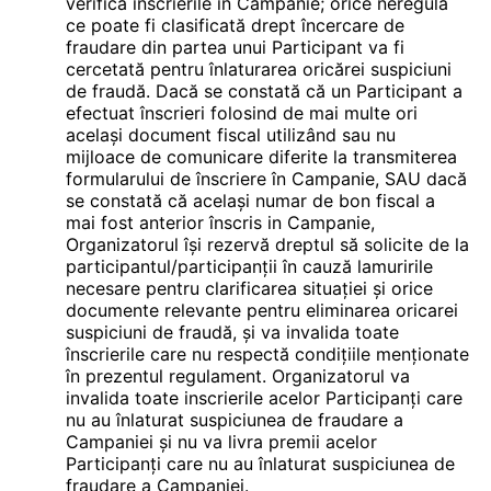
verifica înscrierile in Campanie; orice neregulă
ce poate fi clasificată drept încercare de
fraudare din partea unui Participant va fi
cercetată pentru înlaturarea oricărei suspiciuni
de fraudă. Dacă se constată că un Participant a
efectuat înscrieri folosind de mai multe ori
același document fiscal utilizând sau nu
mijloace de comunicare diferite la transmiterea
formularului de înscriere în Campanie, SAU dacă
se constată că același numar de bon fiscal a
mai fost anterior înscris in Campanie,
Organizatorul își rezervă dreptul să solicite de la
participantul/participanții în cauză lamuririle
necesare pentru clarificarea situației și orice
documente relevante pentru eliminarea oricarei
suspiciuni de fraudă, și va invalida toate
înscrierile care nu respectă condițiile menționate
în prezentul regulament. Organizatorul va
invalida toate inscrierile acelor Participanți care
nu au înlaturat suspiciunea de fraudare a
Campaniei și nu va livra premii acelor
Participanți care nu au înlaturat suspiciunea de
fraudare a Campaniei.