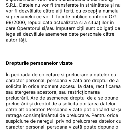
S.R.L. Datele nu vor fi transferate în străinătate și nu
vor fi dezvăluite către alți terți, cu excepția numelui
si prenumelui ce vor fi facute publice conform O.G.
99/2000, republicata actualizata si a situațiilor în
care Operatorul și/sau Imputerniciții sunt obligați de
lege să dezvăluie asemenea date personale către
autorități.
Drepturile persoanelor vizate
În perioada de colectare și prelucrare a datelor cu
caracter personal, persoana vizată are dreptul de a
solicita în orice moment accesul la date, rectificarea
sau ștergerea acestora, sau restricționarea
prelucrării. Are de asemenea dreptul de a se opune
prelucrării și dreptul de a solicita portarea datelor
către alt operator. Persoane vizate pot oricând să-și
retragă consimțământul de prelucrare. Pentru orice
suspiciune de nereguli privind prelucrarea datelor cu
caracter personal, persoana vizată poate depune o