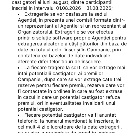
castigatori ai lunii august, dintre participantii
inscrisi in intervalul 01.08.2026 – 31.08.2026;
Extragerile se vor desfasura la sediul
Agentiei, in prezenta unei comisii formata dintr-
un reprezentant al Agentiei si un reprezentant al
Organizatorului. Extragerile se vor efectua
printr-o soluție software proprie Agenției pentru
extragerea aleatorie a câștigătorilor din baza de
date cu totalul celor înscriși în Campanie, prin
contatenarea bazelor de date individuale
aferente diferitelor tipuri de înscriere.
La fiecare tragere la sorti se vor extrage mai
intai potentialii castigatori ai premiilor
Campaniei, dupa care se vor extrage cate trei
rezerve pentru fiecare premiu, rezerve care vor
fi contactate in ordinea in care au fost extrase
in cazul in care un potential castigator refuza
premiul, ori in eventualitatea invalidarii unui
potential castigator.
Fiecare potential castigator va fi anuntat
telefonic, la numarul mentionat la inscriere, in
cel mult 4 zile lucratoare de la data extragerii,
cu privire la procedura de urmat in vederea