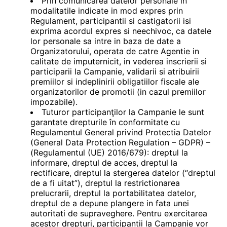
Prin comunicarea datelor personale in
modalitatile indicate in mod expres prin
Regulament, participantii si castigatorii isi
exprima acordul expres si neechivoc, ca datele
lor personale sa intre in baza de date a
Organizatorului, operata de catre Agentie in
calitate de imputernicit, in vederea inscrierii si
participarii la Campanie, validarii si atribuirii
premiilor si indeplinirii obligatiilor fiscale ale
organizatorilor de promotii (in cazul premiilor
impozabile).
Tuturor participanţilor la Campanie le sunt
garantate drepturile în conformitate cu
Regulamentul General privind Protectia Datelor
(General Data Protection Regulation – GDPR) –
(Regulamentul (UE) 2016/679): dreptul la
informare, dreptul de acces, dreptul la
rectificare, dreptul la stergerea datelor (“dreptul
de a fi uitat”), dreptul la restrictionarea
prelucrarii, dreptul la portabilitatea datelor,
dreptul de a depune plangere in fata unei
autoritati de supraveghere. Pentru exercitarea
acestor drepturi, participantii la Campanie vor