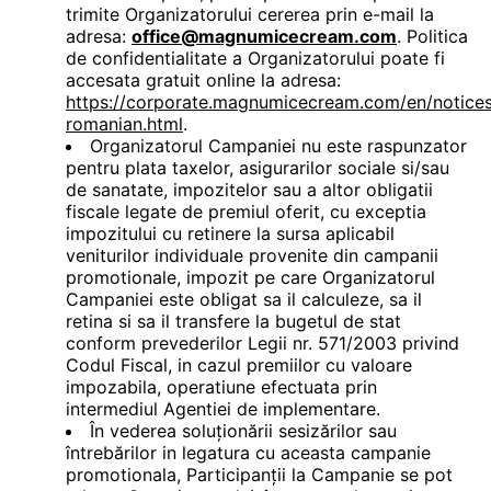
trimite Organizatorului cererea prin e-mail la
adresa:
office@magnumicecream.com
. Politica
de confidentialitate a Organizatorului poate fi
accesata gratuit online la adresa:
https://corporate.magnumicecream.com/en/notices
romanian.html
.
Organizatorul Campaniei nu este raspunzator
pentru plata taxelor, asigurarilor sociale si/sau
de sanatate, impozitelor sau a altor obligatii
fiscale legate de premiul oferit, cu exceptia
impozitului cu retinere la sursa aplicabil
veniturilor individuale provenite din campanii
promotionale, impozit pe care Organizatorul
Campaniei este obligat sa il calculeze, sa il
retina si sa il transfere la bugetul de stat
conform prevederilor Legii nr. 571/2003 privind
Codul Fiscal, in cazul premiilor cu valoare
impozabila, operatiune efectuata prin
intermediul Agentiei de implementare.
În vederea soluționării sesizărilor sau
întrebărilor in legatura cu aceasta campanie
promotionala, Participanții la Campanie se pot