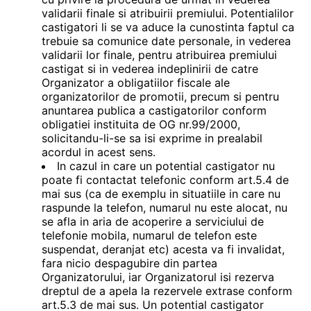
validarii finale si atribuirii premiului. Potentialilor
castigatori li se va aduce la cunostinta faptul ca
trebuie sa comunice date personale, in vederea
validarii lor finale, pentru atribuirea premiului
castigat si in vederea indeplinirii de catre
Organizator a obligatiilor fiscale ale
organizatorilor de promotii, precum si pentru
anuntarea publica a castigatorilor conform
obligatiei instituita de OG nr.99/2000,
solicitandu-li-se sa isi exprime in prealabil
acordul in acest sens.
In cazul in care un potential castigator nu
poate fi contactat telefonic conform art.5.4 de
mai sus (ca de exemplu in situatiile in care nu
raspunde la telefon, numarul nu este alocat, nu
se afla in aria de acoperire a serviciului de
telefonie mobila, numarul de telefon este
suspendat, deranjat etc) acesta va fi invalidat,
fara nicio despagubire din partea
Organizatorului, iar Organizatorul isi rezerva
dreptul de a apela la rezervele extrase conform
art.5.3 de mai sus. Un potential castigator