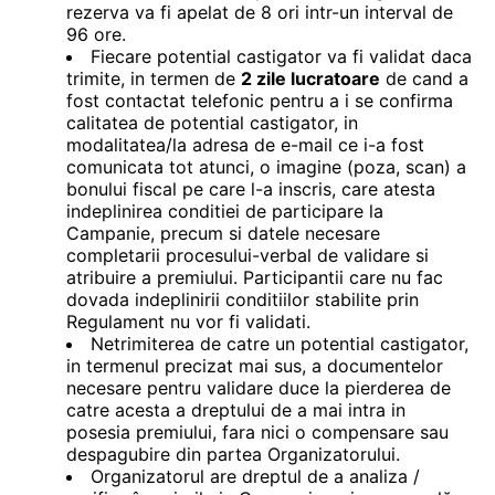
rezerva va fi apelat de 8 ori intr-un interval de
96 ore.
Fiecare potential castigator va fi validat daca
trimite, in termen de
2 zile lucratoare
de cand a
fost contactat telefonic pentru a i se confirma
calitatea de potential castigator, in
modalitatea/la adresa de e-mail ce i-a fost
comunicata tot atunci, o imagine (poza, scan) a
bonului fiscal pe care l-a inscris, care atesta
indeplinirea conditiei de participare la
Campanie, precum si datele necesare
completarii procesului-verbal de validare si
atribuire a premiului. Participantii care nu fac
dovada indeplinirii conditiilor stabilite prin
Regulament nu vor fi validati.
Netrimiterea de catre un potential castigator,
in termenul precizat mai sus, a documentelor
necesare pentru validare duce la pierderea de
catre acesta a dreptului de a mai intra in
posesia premiului, fara nici o compensare sau
despagubire din partea Organizatorului.
Organizatorul are dreptul de a analiza /