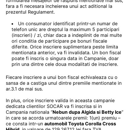
formularea mesajelor de raspuns mentionate mai sus,
fara a fi necesara incheierea unui act aditional la
prezentul Regulament.
Un consumator identificat printr-un numar de
telefon unic are dreptul la maximum 5 participari
(inscrieri) / zi, chiar daca a indeplinit de mai multe
ori conditia de participare pe bonuri fiscale
diferite. Orice inscriere suplimentara peste limita
mentionata anterior, va fi invalidata. Un bon fiscal
poate fi inscris o singura data in Campanie, doar
prin una dintre cele doua modalitati de inscriere.
Fiecare inscriere a unui bon fiscal echivaleaza cu o
sansa de a castiga unul dintre premiile mentionate in
ar.3.1 de mai sus.
In plus, orice inscriere valida in aceasta campanie
dedicata clientilor SOCAR va fi inscrisa si in
Campania nationala “
Nebun dupa Algida si Betty Ice
”
in care se acorda urmatoarele premii: 1(un) premiu –
ce consta intr-un
automobil
Toyota Corolla Cross
Hibrid
, in valoare de 129.267,12 lei fara TVA