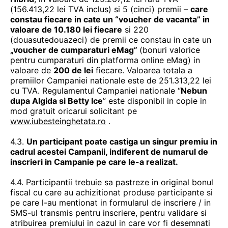
(156.413,22 lei TVA inclus) si 5 (cinci) premii –
care
constau fiecare in cate un “
voucher de vacanta” in
valoare de 10.180 lei fiecare
si 220
(douasutedouazeci) de premii ce constau in cate un
„voucher de cumparaturi eMag”
(bonuri valorice
pentru cumparaturi din platforma online eMag) in
valoare de
200 de lei
fiecare. Valoarea totala a
premiilor Campaniei nationale este de 251.313,22 lei
cu TVA. Regulamentul Campaniei nationale “
Nebun
dupa Algida si Betty Ice
” este disponibil in copie in
mod gratuit oricarui solicitant pe
www.iubesteinghetata.ro
.
4.3.
Un participant poate castiga un singur premiu in
cadrul acestei Campanii, indiferent de numarul de
inscrieri in Campanie pe care le-a realizat.
4.4. Participantii trebuie sa pastreze in original bonul
fiscal cu care au achizitionat produse participante si
pe care l-au mentionat in formularul de inscriere / in
SMS-ul transmis pentru inscriere, pentru validare si
atribuirea premiului in cazul in care vor fi desemnati