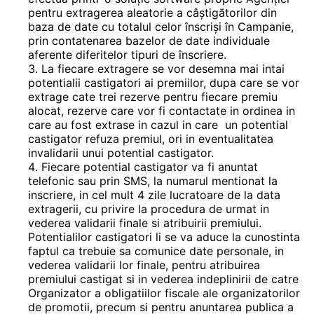
pentru extragerea aleatorie a câștigătorilor din
baza de date cu totalul celor înscriși în Campanie,
prin contatenarea bazelor de date individuale
aferente diferitelor tipuri de înscriere.
La fiecare extragere se vor desemna mai intai
potentialii castigatori ai premiilor, dupa care se vor
extrage cate trei rezerve pentru fiecare premiu
alocat, rezerve care vor fi contactate in ordinea in
care au fost extrase in cazul in care un potential
castigator refuza premiul, ori in eventualitatea
invalidarii unui potential castigator.
Fiecare potential castigator va fi anuntat
telefonic sau prin SMS, la numarul mentionat la
inscriere, in cel mult 4 zile lucratoare de la data
extragerii, cu privire la procedura de urmat in
vederea validarii finale si atribuirii premiului.
Potentialilor castigatori li se va aduce la cunostinta
faptul ca trebuie sa comunice date personale, in
vederea validarii lor finale, pentru atribuirea
premiului castigat si in vederea indeplinirii de catre
Organizator a obligatiilor fiscale ale organizatorilor
de promotii, precum si pentru anuntarea publica a