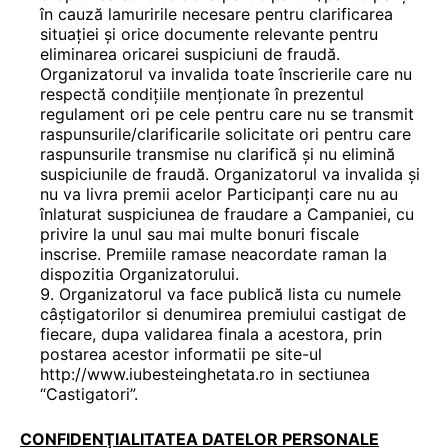
în cauză lamuririle necesare pentru clarificarea
situației și orice documente relevante pentru
eliminarea oricarei suspiciuni de fraudă.
Organizatorul va invalida toate înscrierile care nu
respectă condițiile menționate în prezentul
regulament ori pe cele pentru care nu se transmit
raspunsurile/clarificarile solicitate ori pentru care
raspunsurile transmise nu clarifică și nu elimină
suspiciunile de fraudă. Organizatorul va invalida și
nu va livra premii acelor Participanți care nu au
înlaturat suspiciunea de fraudare a Campaniei, cu
privire la unul sau mai multe bonuri fiscale
inscrise. Premiile ramase neacordate raman la
dispozitia Organizatorului.
Organizatorul va face publică lista cu numele
câștigatorilor si denumirea premiului castigat de
fiecare, dupa validarea finala a acestora, prin
postarea acestor informatii pe site-ul
http://www.iubesteinghetata.ro in sectiunea
“Castigatori”.
CONFIDENŢIALITATEA DATELOR PERSONALE