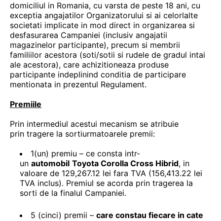
domiciliul in Romania, cu varsta de peste 18 ani, cu
exceptia angajatilor Organizatorului si ai celorlalte
societati implicate in mod direct in organizarea si
desfasurarea Campaniei (inclusiv angajatii
magazinelor participante), precum si membrii
familiilor acestora (soti/sotii si rudele de gradul intai
ale acestora), care achizitioneaza produse
participante indeplinind conditia de participare
mentionata in prezentul Regulament.
Premiile
Prin intermediul acestui mecanism se atribuie
prin tragere la sortiurmatoarele premii:
1(un) premiu – ce consta intr-
un
automobil
Toyota Corolla Cross Hibrid
, in
valoare de 129,267.12 lei fara TVA (156,413.22 lei
TVA inclus). Premiul se acorda prin tragerea la
sorti de la finalul Campaniei.
5 (cinci) premii –
care constau fiecare in cate