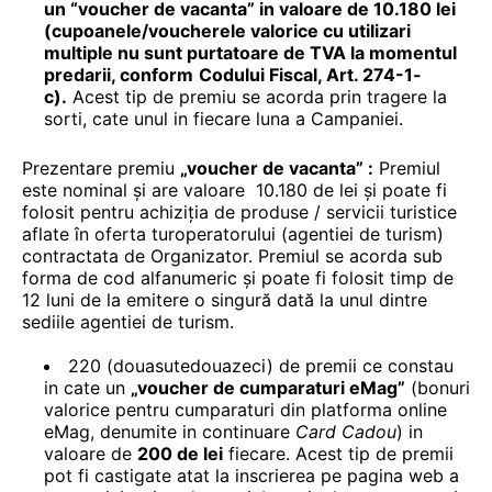
un “
voucher de vacanta” in valoare de 10.180 lei
(cupoanele/voucherele valorice cu utilizari
multiple nu sunt purtatoare de TVA la momentul
predarii, conform
Codului Fiscal, Art. 274-1-
c
)
.
Acest tip de premiu se acorda prin tragere la
sorti, cate unul in fiecare luna a Campaniei.
Prezentare premiu
„voucher de vacanta” :
Premiul
este nominal și are valoare 10.180 de lei și poate fi
folosit pentru achiziția de produse / servicii turistice
aflate în oferta turoperatorului (agentiei de turism)
contractata de Organizator. Premiul se acorda sub
forma de cod alfanumeric și poate fi folosit timp de
12 luni de la emitere o singură dată la unul dintre
sediile agentiei de turism.
220 (douasutedouazeci) de premii ce constau
in cate un
„voucher de cumparaturi eMag”
(bonuri
valorice pentru cumparaturi din platforma online
eMag, denumite in continuare
Card Cadou
) in
valoare de
200 de lei
fiecare. Acest tip de premii
pot fi castigate atat la inscrierea pe pagina web a