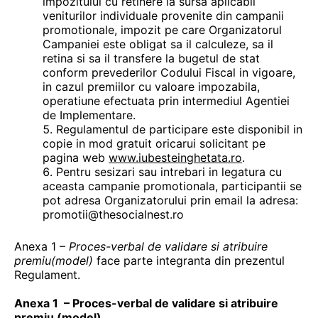
impozitului cu retinere la sursa aplicabil
veniturilor individuale provenite din campanii
promotionale, impozit pe care Organizatorul
Campaniei este obligat sa il calculeze, sa il
retina si sa il transfere la bugetul de stat
conform prevederilor Codului Fiscal in vigoare,
in cazul premiilor cu valoare impozabila,
operatiune efectuata prin intermediul Agentiei
de Implementare.
Regulamentul de participare este disponibil in
copie in mod gratuit oricarui solicitant pe
pagina web
www.iubesteinghetata.ro
.
Pentru sesizari sau intrebari in legatura cu
aceasta campanie promotionala, participantii se
pot adresa Organizatorului prin email la adresa:
promotii@thesocialnest.ro
Anexa 1 –
Proces-verbal de validare si atribuire
premiu(model)
face parte integranta din prezentul
Regulament.
Anexa 1 – Proces-verbal de validare si atribuire
premiu (model)