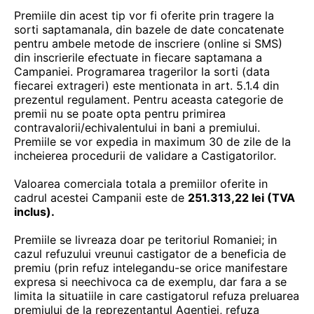
Premiile din acest tip vor fi oferite prin tragere la
sorti saptamanala, din bazele de date concatenate
pentru ambele metode de inscriere (online si SMS)
din inscrierile efectuate in fiecare saptamana a
Campaniei. Programarea tragerilor la sorti (data
fiecarei extrageri) este mentionata in art. 5.1.4 din
prezentul regulament. Pentru aceasta categorie de
premii nu se poate opta pentru primirea
contravalorii/echivalentului in bani a premiului.
Premiile se vor expedia in maximum 30 de zile de la
incheierea procedurii de validare a Castigatorilor.
Valoarea comerciala totala a premiilor oferite in
cadrul acestei Campanii este de
251.313,22 lei (TVA
inclus).
Premiile se livreaza doar pe teritoriul Romaniei; in
cazul refuzului vreunui castigator de a beneficia de
premiu (prin refuz intelegandu-se orice manifestare
expresa si neechivoca ca de exemplu, dar fara a se
limita la situatiile in care castigatorul refuza preluarea
premiului de la reprezentantul Agentiei, refuza