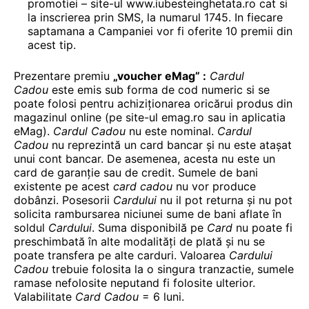
promotiei – site-ul www.iubesteinghetata.ro cat si
la inscrierea prin SMS, la numarul 1745. In fiecare
saptamana a Campaniei vor fi oferite 10 premii din
acest tip.
Prezentare premiu
„voucher eMag” :
Cardul
Cadou
este emis sub forma de cod numeric si se
poate folosi pentru achiziționarea oricărui produs din
magazinul online (pe site-ul emag.ro sau in aplicatia
eMag).
Cardul Cadou
nu este nominal.
Cardul
Cadou
nu reprezintă un card bancar și nu este atașat
unui cont bancar. De asemenea, acesta nu este un
card de garanție sau de credit. Sumele de bani
existente pe acest
card cadou
nu vor produce
dobânzi. Posesorii
Cardului
nu il pot returna și nu pot
solicita rambursarea niciunei sume de bani aflate în
soldul
Cardului
. Suma disponibilă pe
Card
nu poate fi
preschimbată în alte modalități de plată și nu se
poate transfera pe alte carduri. Valoarea
Cardului
Cadou
trebuie folosita la o singura tranzactie, sumele
ramase nefolosite neputand fi folosite ulterior.
Valabilitate
Card Cadou
= 6 luni.