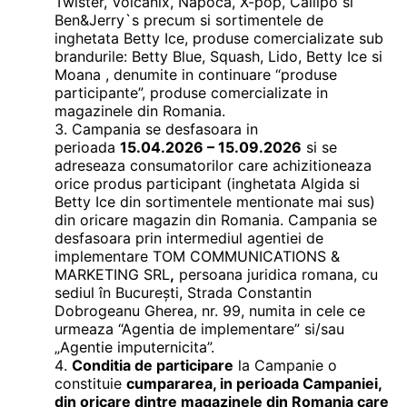
Twister, Volcanix, Napoca, X-pop, Callipo si
Ben&Jerry`s precum si sortimentele de
inghetata Betty Ice, produse comercializate sub
brandurile: Betty Blue, Squash, Lido, Betty Ice si
Moana , denumite in continuare “produse
participante”, produse comercializate in
magazinele din Romania.
Campania se desfasoara in
perioada
15.04.2026 – 15.09.2026
si se
adreseaza consumatorilor care achizitioneaza
orice produs participant (inghetata Algida si
Betty Ice din sortimentele mentionate mai sus)
din oricare magazin din Romania. Campania se
desfasoara prin intermediul agentiei de
implementare TOM COMMUNICATIONS &
MARKETING SRL
,
persoana juridica romana, cu
sediul în București, Strada Constantin
Dobrogeanu Gherea, nr. 99, numita in cele ce
urmeaza “Agentia de implementare” si/sau
„Agentie imputernicita”.
Conditia de participare
la Campanie o
constituie
cumpararea, in perioada Campaniei,
din oricare dintre magazinele din Romania care