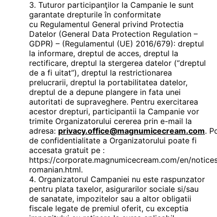
Tuturor participanţilor la Campanie le sunt
garantate drepturile în conformitate
cu Regulamentul General privind Protectia
Datelor (General Data Protection Regulation –
GDPR) – (Regulamentul (UE) 2016/679): dreptul
la informare, dreptul de acces, dreptul la
rectificare, dreptul la stergerea datelor (“dreptul
de a fi uitat”), dreptul la restrictionarea
prelucrarii, dreptul la portabilitatea datelor,
dreptul de a depune plangere in fata unei
autoritati de supraveghere. Pentru exercitarea
acestor drepturi, participantii la Campanie vor
trimite Organizatorului cererea prin e-mail la
adresa:
privacy.office@magnumicecream.com
. P
de confidentialitate a Organizatorului poate fi
accesata gratuit pe :
https://corporate.magnumicecream.com/en/notices
romanian.html.
Organizatorul Campaniei nu este raspunzator
pentru plata taxelor, asigurarilor sociale si/sau
de sanatate, impozitelor sau a altor obligatii
fiscale legate de premiul oferit, cu exceptia