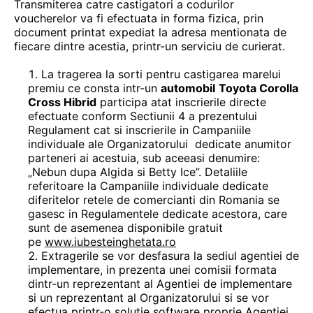
Transmiterea catre castigatori a codurilor
voucherelor va fi efectuata in forma fizica, prin
document printat expediat la adresa mentionata de
fiecare dintre acestia, printr-un serviciu de curierat.
La tragerea la sorti pentru castigarea marelui
premiu ce consta intr-un
automobil
Toyota Corolla
Cross Hibrid
participa atat inscrierile directe
efectuate conform Sectiunii 4 a prezentului
Regulament cat si inscrierile in Campaniile
individuale ale Organizatorului dedicate anumitor
parteneri ai acestuia, sub aceeasi denumire:
„Nebun dupa Algida si Betty Ice”. Detaliile
referitoare la Campaniile individuale dedicate
diferitelor retele de comercianti din Romania se
gasesc in Regulamentele dedicate acestora, care
sunt de asemenea disponibile gratuit
pe
www.iubesteinghetata.ro
Extragerile se vor desfasura la sediul agentiei de
implementare, in prezenta unei comisii formata
dintr-un reprezentant al Agentiei de implementare
si un reprezentant al Organizatorului si se vor
efectua printr-o soluție software proprie Agenției