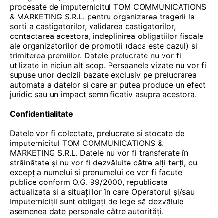
procesate de imputernicitul TOM COMMUNICATIONS
& MARKETING S.R.L. pentru organizarea tragerii la
sorti a castigatorilor, validarea castigatorilor,
contactarea acestora, indeplinirea obligatiilor fiscale
ale organizatorilor de promotii (daca este cazul) si
trimiterea premiilor. Datele prelucrate nu vor fi
utilizate in niciun alt scop. Persoanele vizate nu vor fi
supuse unor decizii bazate exclusiv pe prelucrarea
automata a datelor si care ar putea produce un efect
juridic sau un impact semnificativ asupra acestora.
Confidentialitate
Datele vor fi colectate, prelucrate si stocate de
imputernicitul TOM COMMUNICATIONS &
MARKETING S.R.L. Datele nu vor fi transferate în
străinătate și nu vor fi dezvăluite către alți terți, cu
excepția numelui si prenumelui ce vor fi facute
publice conform O.G. 99/2000, republicata
actualizata si a situațiilor în care Operatorul și/sau
Imputerniciții sunt obligați de lege să dezvăluie
asemenea date personale către autorități.