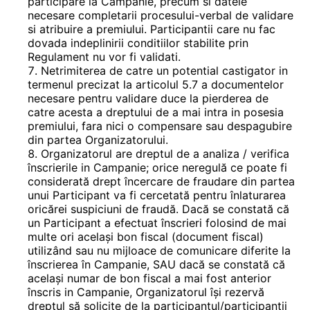
participare la Campanie, precum si datele
necesare completarii procesului-verbal de validare
si atribuire a premiului. Participantii care nu fac
dovada indeplinirii conditiilor stabilite prin
Regulament nu vor fi validati.
Netrimiterea de catre un potential castigator in
termenul precizat la articolul 5.7 a documentelor
necesare pentru validare duce la pierderea de
catre acesta a dreptului de a mai intra in posesia
premiului, fara nici o compensare sau despagubire
din partea Organizatorului.
Organizatorul are dreptul de a analiza / verifica
înscrierile in Campanie; orice neregulă ce poate fi
considerată drept încercare de fraudare din partea
unui Participant va fi cercetată pentru înlaturarea
oricărei suspiciuni de fraudă. Dacă se constată că
un Participant a efectuat înscrieri folosind de mai
multe ori același bon fiscal (document fiscal)
utilizând sau nu mijloace de comunicare diferite la
înscrierea în Campanie, SAU dacă se constată că
același numar de bon fiscal a mai fost anterior
înscris in Campanie, Organizatorul își rezervă
dreptul să solicite de la participantul/participanții