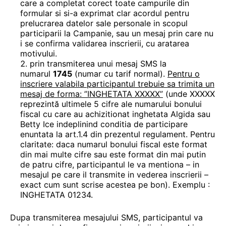
care a completat corect toate campurile din
formular si si-a exprimat clar acordul pentru
prelucrarea datelor sale personale in scopul
participarii la Campanie, sau un mesaj prin care nu
i se confirma validarea inscrierii, cu aratarea
motivului.
prin transmiterea unui mesaj SMS la
numarul
1745
(numar cu tarif normal).
Pentru o
inscriere valabila participantul trebuie sa trimita un
mesaj de forma: ”INGHETATA XXXXX”
(unde XXXXX
reprezintă ultimele 5 cifre ale numarului bonului
fiscal cu care au achizitionat inghetata Algida sau
Betty Ice indeplinind conditia de participare
enuntata la art.1.4 din prezentul regulament. Pentru
claritate: daca numarul bonului fiscal este format
din mai multe cifre sau este format din mai putin
de patru cifre, participantul le va mentiona – in
mesajul pe care il transmite in vederea inscrierii –
exact cum sunt scrise acestea pe bon). Exemplu :
INGHETATA 01234.
Dupa transmiterea mesajului SMS, participantul va