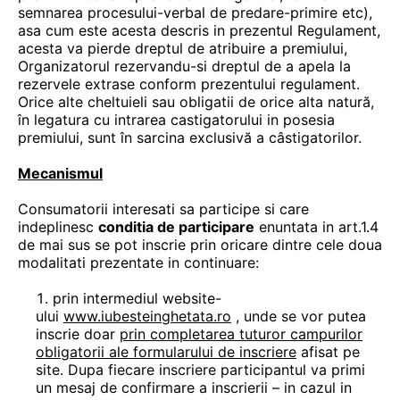
semnarea procesului-verbal de predare-primire etc),
asa cum este acesta descris in prezentul Regulament,
acesta va pierde dreptul de atribuire a premiului,
Organizatorul rezervandu-si dreptul de a apela la
rezervele extrase conform prezentului regulament.
Orice alte cheltuieli sau obligatii de orice alta natură,
în legatura cu intrarea castigatorului in posesia
premiului, sunt în sarcina exclusivă a câstigatorilor.
Mecanismul
Consumatorii interesati sa participe si care
indeplinesc
conditia de participare
enuntata in art.1.4
de mai sus se pot inscrie prin oricare dintre cele doua
modalitati prezentate in continuare:
prin intermediul website-
ului
www.iubesteinghetata.ro
, unde se vor putea
inscrie doar
prin completarea tuturor campurilor
obligatorii ale formularului de inscriere
afisat pe
site. Dupa fiecare inscriere participantul va primi
un mesaj de confirmare a inscrierii – in cazul in