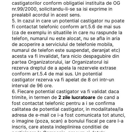
castigatorilor conform obligatiei instituita de OG
nr.99/2000, solicitandu-li-se sa isi exprime in
prealabil acordul in acest sens.
In cazul in care un potential castigator nu poate
fi contactat telefonic conform art.5.6 de mai sus
(ca de exemplu in situatiile in care nu raspunde la
telefon, numarul nu este alocat, nu se afla in aria
de acoperire a serviciului de telefonie mobila,
numarul de telefon este suspendat, deranjat etc)
acesta va fi invalidat, fara nicio despagubire din
partea Organizatorului, iar Organizatorul isi
rezerva dreptul de a apela la rezervele extrase
conform art.5.4 de mai sus. Un potential
castigator rezerva va fi apelat de 8 ori intr-un
interval de 96 ore.
Fiecare potential castigator va fi validat daca
trimite, in termen de
2 zile lucratoare
de cand a
fost contactat telefonic pentru a i se confirma
calitatea de potential castigator, in modalitatea/la
adresa de e-mail ce i-a fost comunicata tot atunci,
o imagine (poza, scan) a bonului fiscal pe care l-a
inscris, care atesta indeplinirea conditiei de