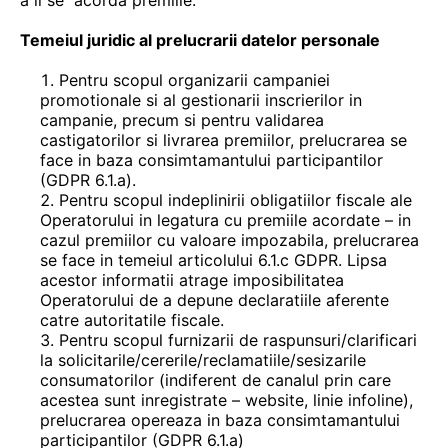
a li se acorda premiile.
Temeiul juridic al prelucrarii datelor personale
Pentru scopul organizarii campaniei
promotionale si al gestionarii inscrierilor in
campanie, precum si pentru validarea
castigatorilor si livrarea premiilor, prelucrarea se
face in baza consimtamantului participantilor
(GDPR 6.1.a).
Pentru scopul indeplinirii obligatiilor fiscale ale
Operatorului in legatura cu premiile acordate – in
cazul premiilor cu valoare impozabila, prelucrarea
se face in temeiul articolului 6.1.c GDPR. Lipsa
acestor informatii atrage imposibilitatea
Operatorului de a depune declaratiile aferente
catre autoritatile fiscale.
Pentru scopul furnizarii de raspunsuri/clarificari
la solicitarile/cererile/reclamatiile/sesizarile
consumatorilor (indiferent de canalul prin care
acestea sunt inregistrate – website, linie infoline),
prelucrarea opereaza in baza consimtamantului
participantilor (GDPR 6.1.a)